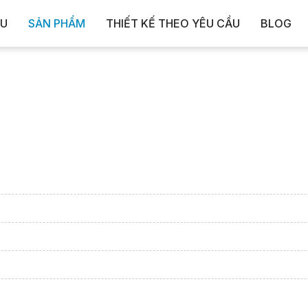
ỆU
SẢN PHẨM
THIẾT KẾ THEO YÊU CẦU
BLOG