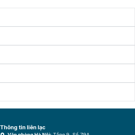
Thông tin liên lạc
Văn phòng Hà Nội:
Tầng 9, Số 79A