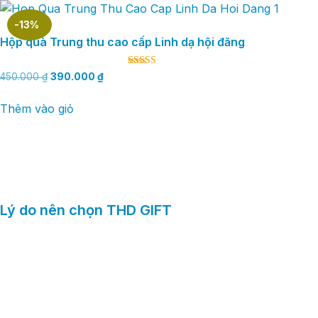
-13%
Hộp quà Trung thu cao cấp Linh dạ hội đăng
Được xếp
450.000
₫
390.000
₫
hạng
5.00
5 sao
Thêm vào giỏ
Lý do nên chọn THD GIFT