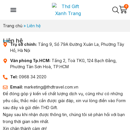
0
TRANG CHỦ
GIỚI THIỆU
SẢN PHẨM
THIẾT KẾ THEO YÊU CẦU
TỔ CHỨC SỰ KIỆN
LIÊN HỆ
Trang chủ
» Liên hệ
Liên hệ
Trụ sở chính:
Tầng 9, Số 79A Đường Xuân La, Phường Tây
Hồ, Hà Nội
Văn phòng Tp.HCM:
Tầng 2, Toà TKG, 124 Bạch Đằng,
Phường Tân Sơn Hoà, TP.HCM
Tel:
0968 34 2020
Email:
marketing@thdtravel.com.vn
Để đóng góp ý kiến về chất lượng dịch vụ, cũng như có những
yêu cầu, thắc mắc cần được giải đáp, xin vui lòng điền vào Form
sau đây và gửi đến THD Gift.
Ngay sau khi nhận được thông tin, chúng tôi sẽ phản hồi với bạn
trong thời gian sớm nhất.
Xin chân thành cảm ơn!