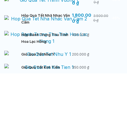
0
₫
0
₫
1.800.00
Hộp Quà Tết Nhã Nhạc Vân
3.500.00
-49%
0
₫
0
₫
Cầm
Hộp Bánh Trung Thu Tinh
495.000
₫
Hoa Lạc Hồng
Giỏ Quà Tết Như Ý
200.000
₫
Giỏ Quà Tết Kim Tiền
350.000
₫