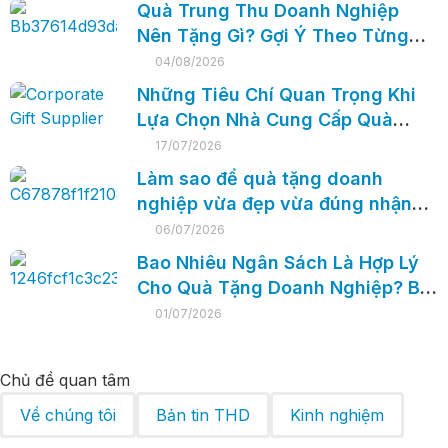
Quà Trung Thu Doanh Nghiệp
Nên Tặng Gì? Gợi Ý Theo Từng
Đối Tượng 2026
04/08/2026
Những Tiêu Chí Quan Trọng Khi
Lựa Chọn Nhà Cung Cấp Quà
Tặng Doanh Nghiệp
17/07/2026
Làm sao để quà tặng doanh
nghiệp vừa đẹp vừa đúng nhận
diện thương hiệu?
06/07/2026
Bao Nhiêu Ngân Sách Là Hợp Lý
Cho Quà Tặng Doanh Nghiệp? Bí
Quyết Tối Ưu Chi Phí Mà Vẫn Ghi
01/07/2026
Điểm Thương Hiệu
Chủ đề quan tâm
Về chúng tôi
Bản tin THD
Kinh nghiệm