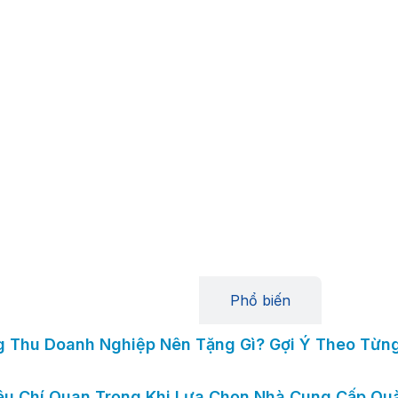
Mới nhất
Phổ biến
g Thu Doanh Nghiệp Nên Tặng Gì? Gợi Ý Theo Từn
6
êu Chí Quan Trọng Khi Lựa Chọn Nhà Cung Cấp Qu